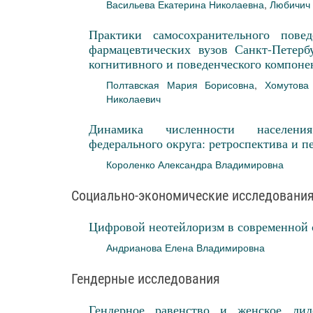
Васильева Екатерина Николаевна
,
Любичич
Практики самосохранительного пове
фармацевтических вузов Санкт-Петербу
когнитивного и поведенческого компоне
Полтавская Мария Борисовна
,
Хомутова
Николаевич
Динамика численности населения
федерального округа: ретроспектива и пе
Короленко Александра Владимировна
Социально-экономические исследовани
Цифровой неотейлоризм в современной 
Андрианова Елена Владимировна
Гендерные исследования
Гендерное равенство и женское лид