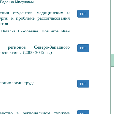
 Радойко Милунович
дения студентов медицинских и
PDF
рга: к проблеме рассогласования
нтов
 Наталья Николаевна
,
Плешаков Иван
 регионов Северо‑Западного
PDF
рспективы (2000-2045 гг.)
я
социологии труда
PDF
ерство в региональном туризме
PDF