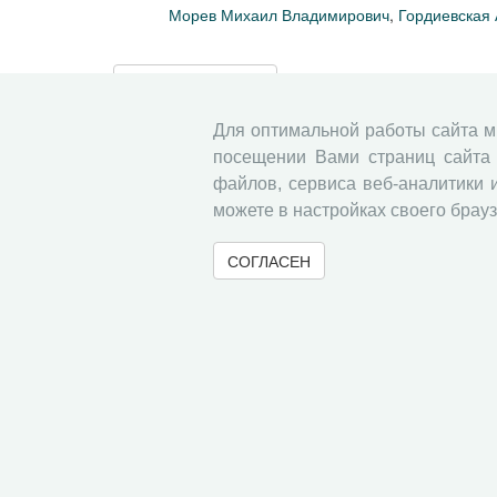
Морев Михаил Владимирович
,
Гордиевская
« Вернуться назад
Для оптимальной работы сайта 
посещении Вами страниц сайта 
файлов, сервиса веб-аналитики 
можете в настройках своего брауз
СОГЛАСЕН
© 2000-2026 Вологодский научный центр Российско
Контент доступен под лицензией
Creative Commons 
Метаданные издания можно просматривать, скачивать, копировать