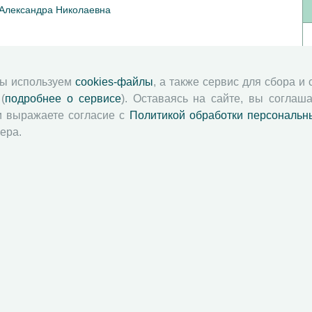
 Александра Николаевна
мы используем
cookies-файлы
, а также сервис для сбора и
(
подробнее о сервисе
). Оставаясь на сайте, вы соглаша
и выражаете согласие с
Политикой обработки персональн
ера.
й академии наук
Attribution-NonCommercial-NoDerivatives 4.0 International License
 и распространять без дополнительного разрешения