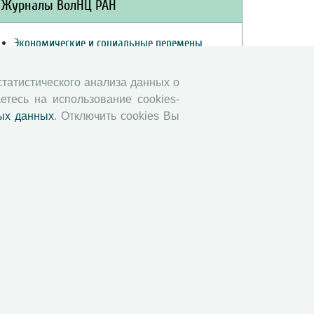
Журналы ВолНЦ РАН
Экономические и социальные перемены
Проблемы развития территории
Вопросы территориального развития
 статистического анализа данных о
етесь на использование cookies-
Социальное пространство
ых данных
. Отключить cookies Вы
Юный экономист
АгроЗооТехника