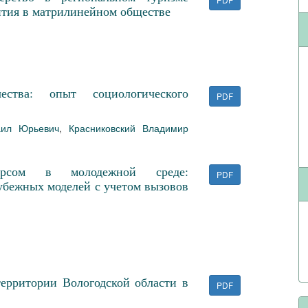
ития в матрилинейном обществе
ства: опыт социологического
PDF
аил Юрьевич
,
Красниковский Владимир
курсом в молодежной среде:
PDF
убежных моделей с учетом вызовов
ерритории Вологодской области в
PDF