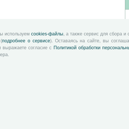
мы используем
cookies-файлы
, а также сервис для сбора и
(
подробнее о сервисе
). Оставаясь на сайте, вы соглаша
и выражаете согласие с
Политикой обработки персональн
ера.
й академии наук
Attribution-NonCommercial-NoDerivatives 4.0 International License
 и распространять без дополнительного разрешения