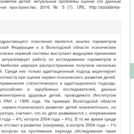
 развитие детей: актуальные проблемы оценки (по данным
ое пространство. 2016. № 5 (7). URL: http://socialarea-
одрастающего поколения является анализ параметров
йской Федерации и в Вологодской области психические
 болезни нервной системы выступают ведущими причинами
 актуализирует работу по исследованию параметров и
 Наиболее широкое распространение получили несколько
. Среди них только адаптационный подход акцентирует
онтекста при оценке нервно-психического развития детей.
рименения статистического и адаптационного подхода.
оссийских и зарубежных исследователей, данные
 мониторинга здоровья детей, проводимого Институтом
ий РАН с 1995 года. На примере Вологодской области
 нервно-психического развития детей незначительно, но
октора, считают, что их дети развиваются с опережением
8 года – 4%; когорта 2004 года – 4%). В то же время среди
ти отстают в развитии (например, в когорте 2004 года – 1%
 когортах на протяжении периода обследования такая