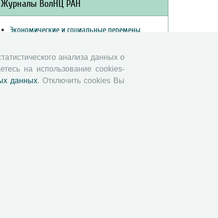
Журналы ВолНЦ РАН
Экономические и социальные перемены
Проблемы развития территории
Вопросы территориального развития
 статистического анализа данных о
етесь на использование cookies-
Социальное пространство
ых данных
. Отключить cookies Вы
Юный экономист
АгроЗооТехника