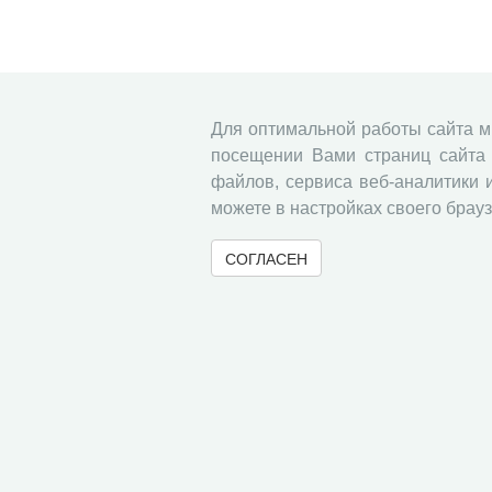
Для оптимальной работы сайта 
посещении Вами страниц сайта 
файлов, сервиса веб-аналитики 
можете в настройках своего брауз
СОГЛАСЕН
© 2000-2026 Вологодский научный центр Российско
Контент доступен под лицензией
Creative Commons 
Метаданные издания можно просматривать, скачивать, копировать