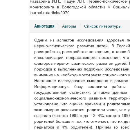
Разварина И.Н., Нацун Л.Н. Нервно-психическое
мониторинга в Вологодской области) // Социальн
journal.ru/article/2070
|
Авторы
|
Список литературы
Аннотация
Одним из аспектов исследования здоровья п
нервно-психического развития детей. В Росси
расстройства, расстройства поведения, а также
инвалидизации подрастающего поколения, что
факторов нервно-психического развития детей.
подходов к выполнению подобных исследований
внимание на необходимости учета социального к
Настоящее исследование выполнено в рамках п
Информационную базу составили работы р
государственной статистики, а также данные
социально-экономического развития территор
установлено, что оценка врачами и родителями
закономерно различается: родители чаще, чем д
возраста (когорта 1995 года – 2–4%; когорта 199
родителей больше и тех, кто отмечает, что их де
педиатров и 4% родителей). Причем во всех