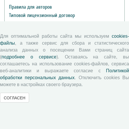
Правила для авторов
Типовой лицензионный договор
Публикационная этика
Согласие на обработку персональных данных
Для оптимальной работы сайта мы используем
cookies-
Авторские права
файлы
, а также сервис для сбора и статистического
анализа данных о посещении Вами страниц сайта
Рецензентам
(
подробнее о сервисе
). Оставаясь на сайте, в
соглашаетесь на использование cookies-файлов, сервиса
веб-аналитики и выражаете согласие с
Политикой
Памятка рецензенту
обработки персональных данных
. Отключить cookies В
Положение о рецензировании
можете в настройках своего браузера.
Форма рецензии
СОГЛАСЕН
Журналы ВолНЦ РАН
Экономические и социальные перемены