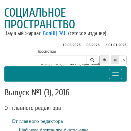
СОЦИАЛЬНОЕ
ПРОСТРАНСТВО
Научный журнал
ВолНЦ РАН
(сетевое издание)
10.08.2026
08.2026
с 01.01.2026
Просмотры
Посетители
Ru
En
* - в среднем в день за текущий месяц
Toggle
navigat
Выпуск №1 (3), 2016
От главного редактора
От главного редактора
Шабунова Александра Анатольевна