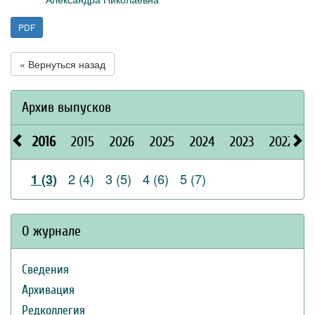
PDF
« Вернуться назад
Архив выпусков
2016
2015
2026
2025
2024
2023
2022
2
2 (4)
3 (5)
4 (6)
5 (7)
1 (3)
О журнале
Сведения
Архивация
Редколлегия