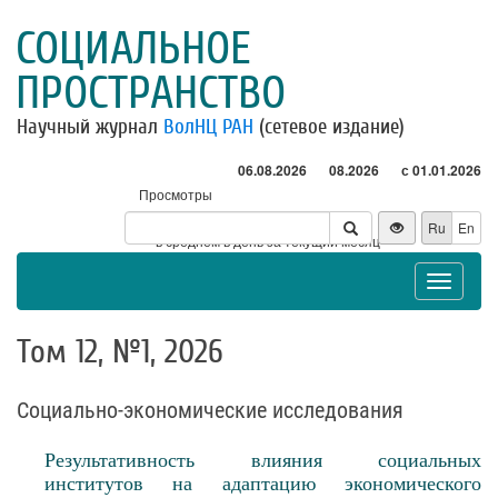
СОЦИАЛЬНОЕ
ПРОСТРАНСТВО
Научный журнал
ВолНЦ РАН
(сетевое издание)
06.08.2026
08.2026
с 01.01.2026
Просмотры
Посетители
Ru
En
* - в среднем в день за текущий месяц
Toggle
navigat
Том 12, №1, 2026
Социально-экономические исследования
Результативность влияния социальных
институтов на адаптацию экономического