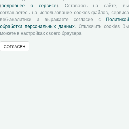
Памятка рецензенту
(
подробнее о сервисе
). Оставаясь на сайте, в
Положение о рецензировании
соглашаетесь на использование cookies-файлов, сервиса
веб-аналитики и выражаете согласие с
Политикой
Форма рецензии
обработки персональных данных
. Отключить cookies В
можете в настройках своего браузера.
Журналы ВолНЦ РАН
СОГЛАСЕН
Экономические и социальные перемены
Проблемы развития территории
Вопросы территориального развития
Социальное пространство
Юный экономист
АгроЗооТехника