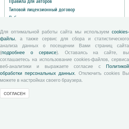
Правила для авторов
Типовой лицензионный договор
Публикационная этика
Согласие на обработку персональных данных
Для оптимальной работы сайта мы используем
cookies-
Авторские права
файлы
, а также сервис для сбора и статистического
анализа данных о посещении Вами страниц сайта
Рецензентам
(
подробнее о сервисе
). Оставаясь на сайте, в
соглашаетесь на использование cookies-файлов, сервиса
Памятка рецензенту
веб-аналитики и выражаете согласие с
Политикой
обработки персональных данных
. Отключить cookies В
Положение о рецензировании
можете в настройках своего браузера.
Форма рецензии
СОГЛАСЕН
Журналы ВолНЦ РАН
Экономические и социальные перемены
Проблемы развития территории