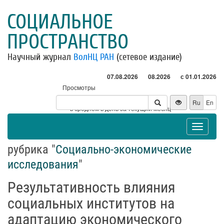
СОЦИАЛЬНОЕ
ПРОСТРАНСТВО
Научный журнал
ВолНЦ РАН
(сетевое издание)
07.08.2026
08.2026
с 01.01.2026
Просмотры
Посетители
Ru
En
* - в среднем в день за текущий месяц
Toggle
navigat
рубрика "
Социально-экономические
исследования
"
Результативность влияния
социальных институтов на
адаптацию экономического