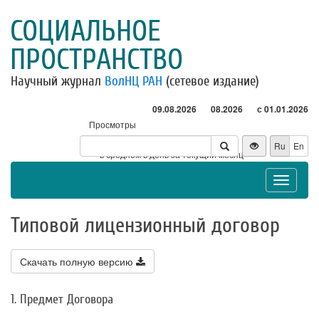
СОЦИАЛЬНОЕ
ПРОСТРАНСТВО
Научный журнал
ВолНЦ РАН
(сетевое издание)
09.08.2026
08.2026
с 01.01.2026
Просмотры
Посетители
Ru
En
* - в среднем в день за текущий месяц
Toggle
navigat
Типовой лицензионный договор
Скачать полную версию
1. Предмет Договора