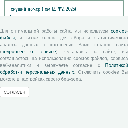
Текущий номер (Том 12, №2, 2026)
Архив
Рубрики
Для оптимальной работы сайта мы используем
cookies-
Авторы
файлы
, а также сервис для сбора и статистического
Статьи
анализа данных о посещении Вами страниц сайта
Подборка статей
(
подробнее о сервисе
). Оставаясь на сайте, в
соглашаетесь на использование cookies-файлов, сервиса
Авторам
веб-аналитики и выражаете согласие с
Политикой
обработки персональных данных
. Отключить cookies В
можете в настройках своего браузера.
Правила для авторов
Типовой лицензионный договор
СОГЛАСЕН
Публикационная этика
Согласие на обработку персональных данных
Авторские права