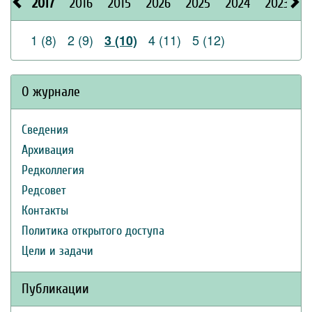
2017
2016
2015
2026
2025
2024
2023
2
1 (8)
2 (9)
4 (11)
5 (12)
3 (10)
О журнале
Сведения
Архивация
Редколлегия
Редсовет
Контакты
Политика открытого доступа
Цели и задачи
Публикации