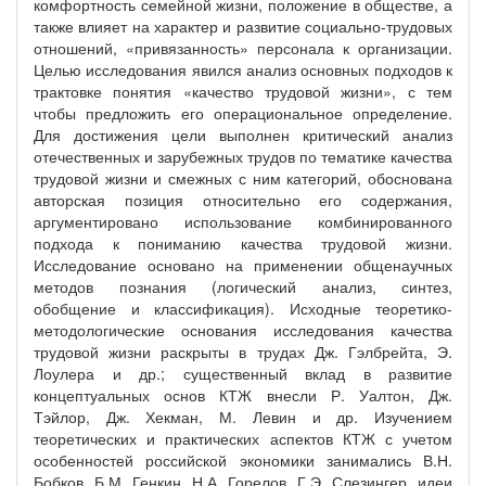
комфортность семейной жизни, положение в обществе, а
также влияет на характер и развитие социально-трудовых
отношений, «привязанность» персонала к организации.
Целью исследования явился анализ основных подходов к
трактовке понятия «качество трудовой жизни», с тем
чтобы предложить его операциональное определение.
Для достижения цели выполнен критический анализ
отечественных и зарубежных трудов по тематике качества
трудовой жизни и смежных с ним категорий, обоснована
авторская позиция относительно его содержания,
аргументировано использование комбинированного
подхода к пониманию качества трудовой жизни.
Исследование основано на применении общенаучных
методов познания (логический анализ, синтез,
обобщение и классификация). Исходные теоретико-
методологические основания исследования качества
трудовой жизни раскрыты в трудах Дж. Гэлбрейта, Э.
Лоулера и др.; существенный вклад в развитие
концептуальных основ КТЖ внесли Р. Уалтон, Дж.
Тэйлор, Дж. Хекман, М. Левин и др. Изучением
теоретических и практических аспектов КТЖ с учетом
особенностей российской экономики занимались В.Н.
Бобков, Б.М. Генкин, Н.А. Горелов, Г.Э. Слезингер, идеи