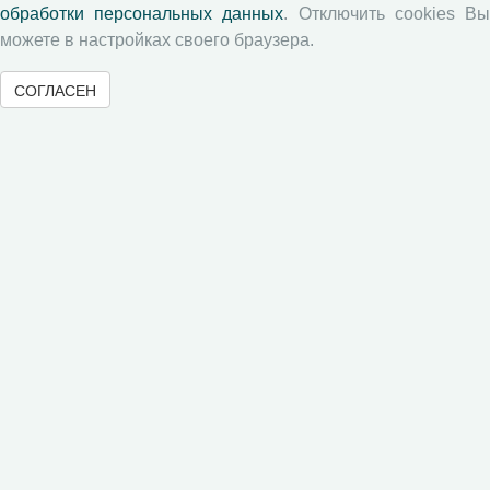
обработки персональных данных
. Отключить cookies В
можете в настройках своего браузера.
Памятка рецензенту
Положение о рецензировании
СОГЛАСЕН
Форма рецензии
Журналы ВолНЦ РАН
Экономические и социальные перемены
Проблемы развития территории
Вопросы территориального развития
Социальное пространство
Юный экономист
АгроЗооТехника