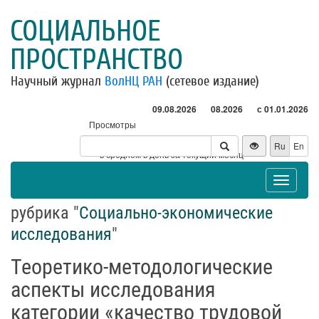
СОЦИАЛЬНОЕ
ПРОСТРАНСТВО
Научный журнал
ВолНЦ РАН
(сетевое издание)
09.08.2026
08.2026
с 01.01.2026
Просмотры
Посетители
Ru
En
* - в среднем в день за текущий месяц
Toggle
navigat
рубрика "
Социально-экономические
исследования
"
Теоретико-методологические
аспекты исследования
категории «качество трудовой