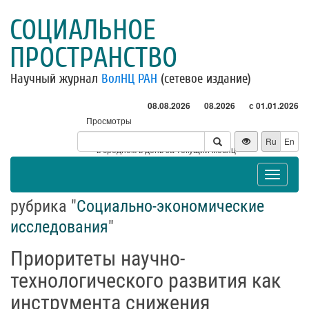
СОЦИАЛЬНОЕ
ПРОСТРАНСТВО
Научный журнал
ВолНЦ РАН
(сетевое издание)
08.08.2026
08.2026
с 01.01.2026
Просмотры
Посетители
Ru
En
* - в среднем в день за текущий месяц
Toggle
navigat
рубрика "
Социально-экономические
исследования
"
Приоритеты научно-
технологического развития как
инструмента снижения