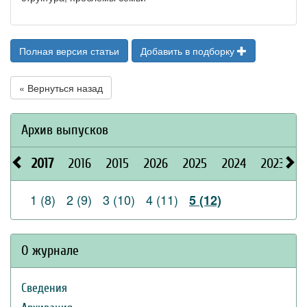
Полная версия статьи
Добавить в подборку
« Вернуться назад
Архив выпусков
2017
2016
2015
2026
2025
2024
2023
2
1 (8)
2 (9)
3 (10)
4 (11)
5 (12)
О журнале
Сведения