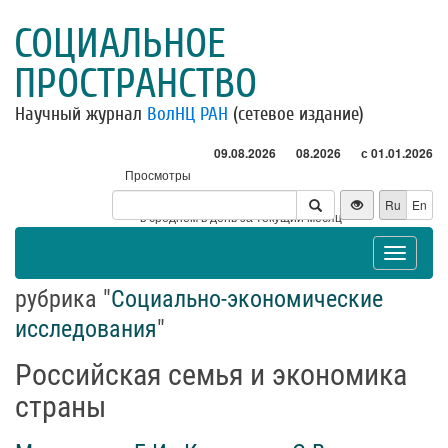
СОЦИАЛЬНОЕ
ПРОСТРАНСТВО
Научный журнал
ВолНЦ РАН
(сетевое издание)
09.08.2026
08.2026
с 01.01.2026
Просмотры
Посетители
Ru
En
* - в среднем в день за текущий месяц
Toggle
navigat
рубрика "
Социально-экономические
исследования
"
Российская семья и экономика
страны