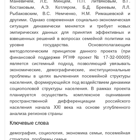
Маневичем, Л.Е. Минцем, П.П. Литвяковым, В.Г.
Костаковым, А.Э. Котляром, Б.Д. Бреевым, Л.Л.
Рыбаковским, В.С. Немченко, Н.М. Римашевской и
другими. Однако современная социально-экономическая
ситуация динамически меняется и требует новых
эмпирических данных для принятия эффективных и
взвешенных решений в вопросах семейной политики на
уровне государства. Основополагающим
методологическим принципом данного проекта (при
финансовой поддержке РГНФ проект № 17-32-00005)
является системный подход, позволяющий увязывать
экономические, демографические, институциональные
проблемы в целях вычленения посемейной структуры
населения, формирующейся под воздействием динамики
социополовой структуры населения. В рамках проекта
планируется осуществить комплексное оценивание
пространственной дифференциации российского
населения начала XXI века на основе углубленного
анализа регионов страны
Ключевые слова
демография, социология, экономика семьи, посемейная
структура, проблемы семьи