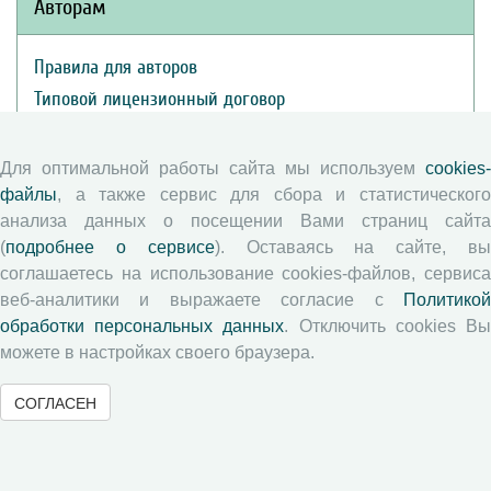
Авторам
Правила для авторов
Типовой лицензионный договор
Публикационная этика
Согласие на обработку персональных данных
Для оптимальной работы сайта мы используем
cookies-
Авторские права
файлы
, а также сервис для сбора и статистического
анализа данных о посещении Вами страниц сайта
(
подробнее о сервисе
). Оставаясь на сайте, в
Рецензентам
соглашаетесь на использование cookies-файлов, сервиса
веб-аналитики и выражаете согласие с
Политикой
Памятка рецензенту
обработки персональных данных
. Отключить cookies В
Положение о рецензировании
можете в настройках своего браузера.
Форма рецензии
СОГЛАСЕН
Журналы ВолНЦ РАН