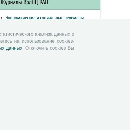
Журналы ВолНЦ РАН
Экономические и социальные перемены
Проблемы развития территории
Вопросы территориального развития
 статистического анализа данных о
етесь на использование cookies-
Социальное пространство
ых данных
. Отключить cookies Вы
Юный экономист
АгроЗооТехника