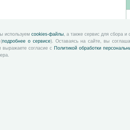
мы используем
cookies-файлы
, а также сервис для сбора и
(
подробнее о сервисе
). Оставаясь на сайте, вы соглаша
и выражаете согласие с
Политикой обработки персональн
ера.
й академии наук
Attribution-NonCommercial-NoDerivatives 4.0 International License
 и распространять без дополнительного разрешения