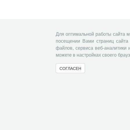
Для оптимальной работы сайта 
посещении Вами страниц сайта 
файлов, сервиса веб-аналитики 
можете в настройках своего брауз
СОГЛАСЕН
© 2000-2026 Вологодский научный центр Российско
Контент доступен под лицензией
Creative Commons 
Метаданные издания можно просматривать, скачивать, копировать