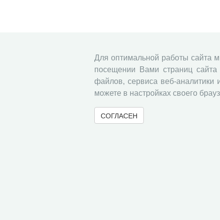
Для оптимальной работы сайта 
посещении Вами страниц сайта 
файлов, сервиса веб-аналитики 
можете в настройках своего брауз
СОГЛАСЕН
© 2000-2026 Вологодский научный центр Российско
Контент доступен под лицензией
Creative Commons 
Метаданные издания можно просматривать, скачивать, копировать