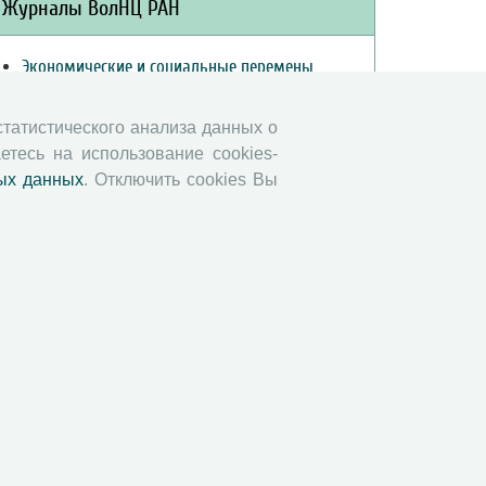
Журналы ВолНЦ РАН
Экономические и социальные перемены
Проблемы развития территории
Вопросы территориального развития
 статистического анализа данных о
етесь на использование cookies-
Социальное пространство
ых данных
. Отключить cookies Вы
Юный экономист
АгроЗооТехника