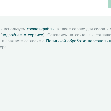
мы используем
cookies-файлы
, а также сервис для сбора и
(
подробнее о сервисе
). Оставаясь на сайте, вы соглаша
и выражаете согласие с
Политикой обработки персональн
ера.
й академии наук
Attribution-NonCommercial-NoDerivatives 4.0 International License
 и распространять без дополнительного разрешения