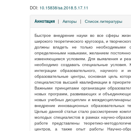
DOI:
10.15838/sa.2018.5.17.11
|
Авторы
|
Список литературы
Аннотация
Быстрое внедрение науки во все сферы жизн
широкого теоретического кругозора, и творческо
должны владеть не только необходимыми 
определенными навыками, желанием постоянно 
изменяющимся условиям. Для выявления и реал
необходимо создавать специальные условия. 
интеграции образовательного, научного и 
образовательные центры, основная цель котор
специалистов высшей квалификации в приоритет
Важными принципами организации образовател
новых программ, развивающих и объединяющих
новых учебных дисциплин и междисциплинарных 
внедрение инновационных образовательных те
Целью данной статьи стало рассмотрение компл
молодых специалистов в рамках научно-образов
работе представлены теоретико-методологи
центров, а также опыт работы Научно-обра