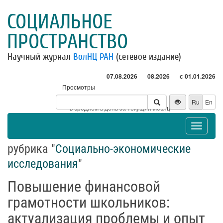
СОЦИАЛЬНОЕ
ПРОСТРАНСТВО
Научный журнал
ВолНЦ РАН
(сетевое издание)
07.08.2026
08.2026
с 01.01.2026
Просмотры
Посетители
Ru
En
* - в среднем в день за текущий месяц
Toggle
navigat
рубрика "
Социально-экономические
исследования
"
Повышение финансовой
грамотности школьников:
актуализация проблемы и опыт