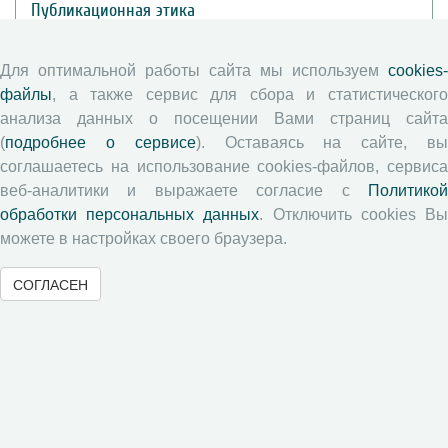
Публикационная этика
Согласие на обработку персональных данных
Авторские права
Для оптимальной работы сайта мы используем
cookies-
файлы
, а также сервис для сбора и статистического
анализа данных о посещении Вами страниц сайта
Рецензентам
(
подробнее о сервисе
). Оставаясь на сайте, в
соглашаетесь на использование cookies-файлов, сервиса
Памятка рецензенту
веб-аналитики и выражаете согласие с
Политикой
Положение о рецензировании
обработки персональных данных
. Отключить cookies В
Форма рецензии
можете в настройках своего браузера.
СОГЛАСЕН
Журналы ВолНЦ РАН
Экономические и социальные перемены
Проблемы развития территории
Вопросы территориального развития