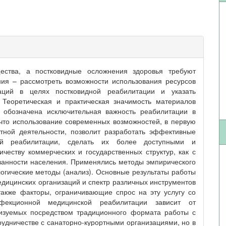
ества, а постковидные осложнения здоровья требуют
ия – рассмотреть возможности использования ресурсов
заций в целях постковидной реабилитации и указать
Теоретическая и практическая значимость материалов
е обозначена исключительная важность реабилитации в
что использование современных возможностей, в первую
тной деятельности, позволит разработать эффективные
ой реабилитации, сделать их более доступными и
честву коммерческих и государственных структур, как с
ванности населения. Применялись методы эмпирического
огические методы (анализ). Основные результаты работы
едицинских организаций и спектр различных инструментов
также факторы, ограничивающие спрос на эту услугу со
фекционной медицинской реабилитации зависит от
ализуемых посредством традиционного формата работы с
рудничестве с санаторно-курортными организациями, но в