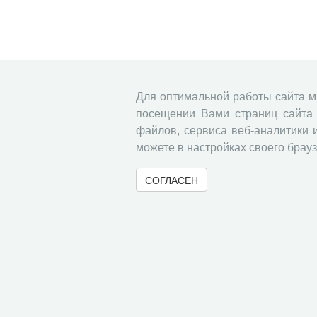
Для оптимальной работы сайта 
посещении Вами страниц сайта 
файлов, сервиса веб-аналитики 
можете в настройках своего брауз
СОГЛАСЕН
© 2000-2026 Вологодский научный центр Российско
Контент доступен под лицензией
Creative Commons 
Метаданные издания можно просматривать, скачивать, копировать