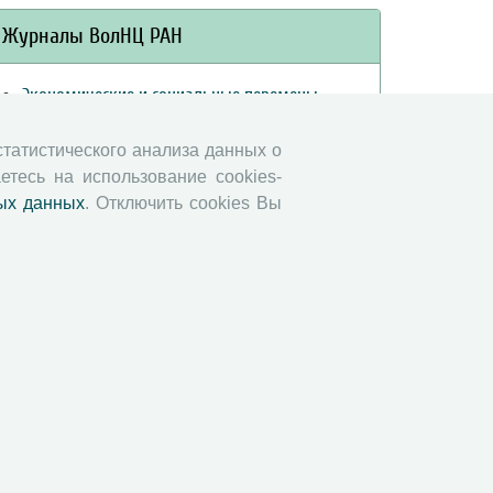
Журналы ВолНЦ РАН
Экономические и социальные перемены
Проблемы развития территории
 статистического анализа данных о
Вопросы территориального развития
етесь на использование cookies-
Социальное пространство
ых данных
. Отключить cookies Вы
Юный экономист
АгроЗооТехника