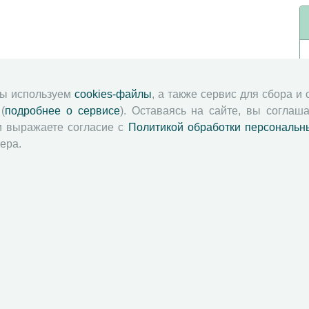
мы используем
cookies-файлы
, а также сервис для сбора и
(
подробнее о сервисе
). Оставаясь на сайте, вы соглаша
и выражаете согласие с
Политикой обработки персональн
ера.
й академии наук
Attribution-NonCommercial-NoDerivatives 4.0 International License
 и распространять без дополнительного разрешения