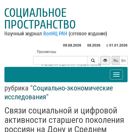
СОЦИАЛЬНОЕ
ПРОСТРАНСТВО
Научный журнал
ВолНЦ РАН
(сетевое издание)
09.08.2026
08.2026
с 01.01.2026
Просмотры
Посетители
Ru
En
* - в среднем в день за текущий месяц
Toggle
navigat
рубрика "
Социально-экономические
исследования
"
Связи социальной и цифровой
активности старшего поколения
россиян на Дону и Среднем