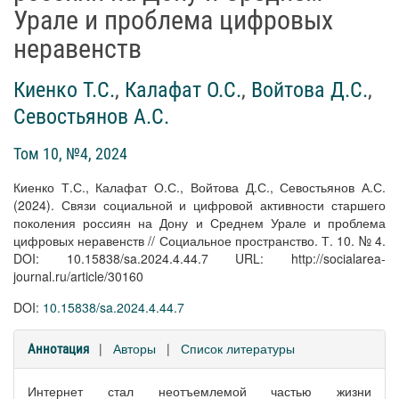
Урале и проблема цифровых
неравенств
Киенко Т.С.
,
Калафат О.С.
,
Войтова Д.С.
,
Севостьянов А.С.
Том 10, №4, 2024
Киенко Т.С., Калафат О.С., Войтова Д.С., Севостьянов А.С.
(2024). Связи социальной и цифровой активности старшего
поколения россиян на Дону и Среднем Урале и проблема
цифровых неравенств // Социальное пространство. Т. 10. № 4.
DOI: 10.15838/sa.2024.4.44.7 URL: http://socialarea-
journal.ru/article/30160
DOI:
10.15838/sa.2024.4.44.7
|
Авторы
|
Список литературы
Аннотация
Интернет стал неотъемлемой частью жизни