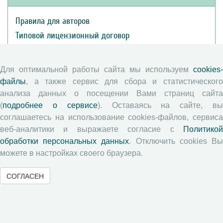
Правила для авторов
Типовой лицензионный договор
Публикационная этика
Согласие на обработку персональных данных
Для оптимальной работы сайта мы используем
cookies-
Авторские права
файлы
, а также сервис для сбора и статистического
анализа данных о посещении Вами страниц сайта
Рецензентам
(
подробнее о сервисе
). Оставаясь на сайте, в
соглашаетесь на использование cookies-файлов, сервиса
веб-аналитики и выражаете согласие с
Политикой
Памятка рецензенту
обработки персональных данных
. Отключить cookies В
Положение о рецензировании
можете в настройках своего браузера.
Форма рецензии
СОГЛАСЕН
Журналы ВолНЦ РАН