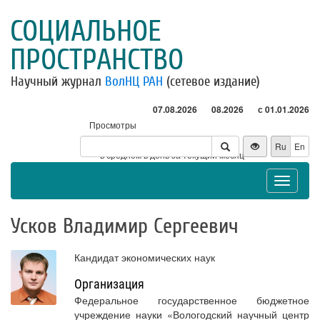
СОЦИАЛЬНОЕ
ПРОСТРАНСТВО
Научный журнал
ВолНЦ РАН
(сетевое издание)
07.08.2026
08.2026
с 01.01.2026
Просмотры
Посетители
Ru
En
* - в среднем в день за текущий месяц
Toggle
navigat
Усков Владимир Сергеевич
Кандидат экономических наук
Организация
Федеральное государственное бюджетное
учреждение науки «Вологодский научный центр