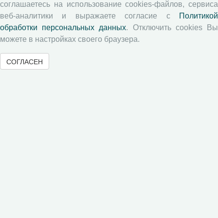
соглашаетесь на использование cookies-файлов, сервиса
Экономические и социальные перемены
веб-аналитики и выражаете согласие с
Политикой
Проблемы развития территории
обработки персональных данных
. Отключить cookies В
Вопросы территориального развития
можете в настройках своего браузера.
Социальное пространство
СОГЛАСЕН
Юный экономист
АгроЗооТехника
© 2000-2026 Вологодский научный центр Российской
академии наук
Контент доступен под лицензией
Creative Commons Attribution-
NonCommercial-NoDerivatives 4.0 International License
Метаданные издания можно просматривать, скачивать, копировать и
распространять без дополнительного разрешения