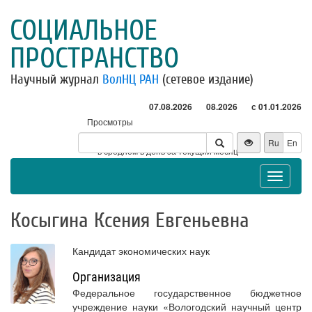
СОЦИАЛЬНОЕ
ПРОСТРАНСТВО
Научный журнал
ВолНЦ РАН
(сетевое издание)
07.08.2026
08.2026
с 01.01.2026
Просмотры
Посетители
Ru
En
* - в среднем в день за текущий месяц
Toggle
navigat
Косыгина Ксения Евгеньевна
Кандидат экономических наук
Организация
Федеральное государственное бюджетное
учреждение науки «Вологодский научный центр