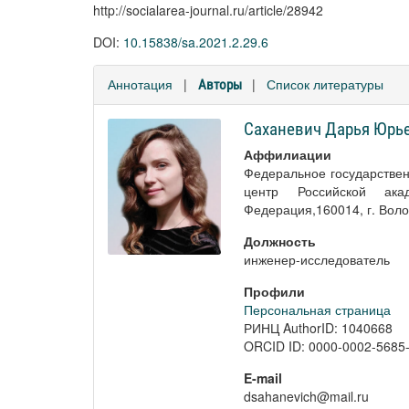
http://socialarea-journal.ru/article/28942
DOI:
10.15838/sa.2021.2.29.6
Аннотация
|
|
Список литературы
Авторы
Саханевич Дарья Юрь
Аффилиации
Федеральное государстве
центр Российской ак
Федерация,160014, г. Вологд
Должность
инженер-исследователь
Профили
Персональная страница
РИНЦ AuthorID: 1040668
ORCID ID: 0000-0002-5685
E-mail
dsahanevich@mail.ru