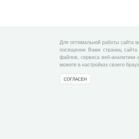
Для оптимальной работы сайта 
посещении Вами страниц сайта 
файлов, сервиса веб-аналитики 
можете в настройках своего брауз
СОГЛАСЕН
© 2000-2026 Вологодский научный центр Российско
Контент доступен под лицензией
Creative Commons 
Метаданные издания можно просматривать, скачивать, копировать