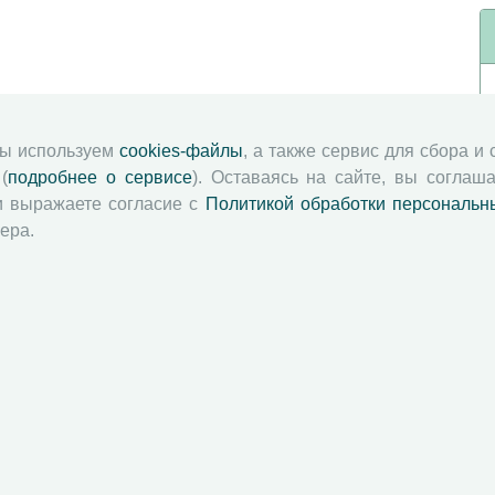
мы используем
cookies-файлы
, а также сервис для сбора и
(
подробнее о сервисе
). Оставаясь на сайте, вы соглаша
и выражаете согласие с
Политикой обработки персональн
ера.
й академии наук
Attribution-NonCommercial-NoDerivatives 4.0 International License
 и распространять без дополнительного разрешения