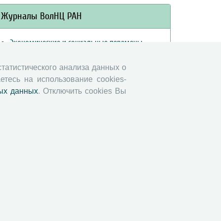
Журналы ВолНЦ РАН
Экономические и социальные перемены
Проблемы развития территории
 статистического анализа данных о
Вопросы территориального развития
етесь на использование cookies-
Социальное пространство
ых данных
. Отключить cookies Вы
Юный экономист
АгроЗооТехника