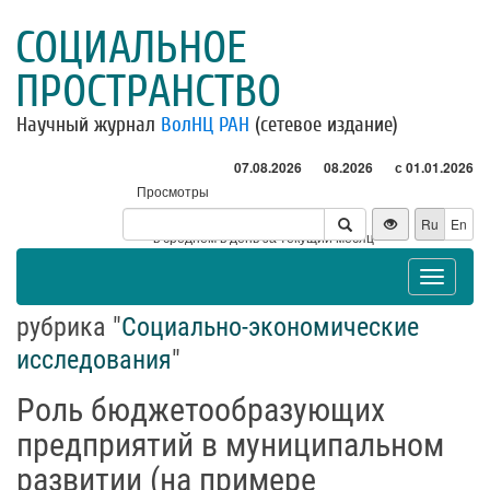
СОЦИАЛЬНОЕ
ПРОСТРАНСТВО
Научный журнал
ВолНЦ РАН
(сетевое издание)
07.08.2026
08.2026
с 01.01.2026
Просмотры
Посетители
Ru
En
* - в среднем в день за текущий месяц
Toggle
navigat
рубрика "
Социально-экономические
исследования
"
Роль бюджетообразующих
предприятий в муниципальном
развитии (на примере