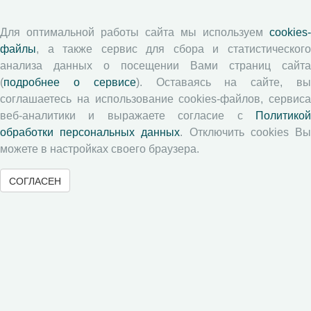
Согласие на обработку персональных данных
Авторские права
Для оптимальной работы сайта мы используем
cookies-
файлы
, а также сервис для сбора и статистического
Рецензентам
анализа данных о посещении Вами страниц сайта
(
подробнее о сервисе
). Оставаясь на сайте, в
соглашаетесь на использование cookies-файлов, сервиса
Памятка рецензенту
веб-аналитики и выражаете согласие с
Политикой
Положение о рецензировании
обработки персональных данных
. Отключить cookies В
Форма рецензии
можете в настройках своего браузера.
СОГЛАСЕН
Журналы ВолНЦ РАН
Экономические и социальные перемены
Проблемы развития территории
Вопросы территориального развития
Социальное пространство
Юный экономист