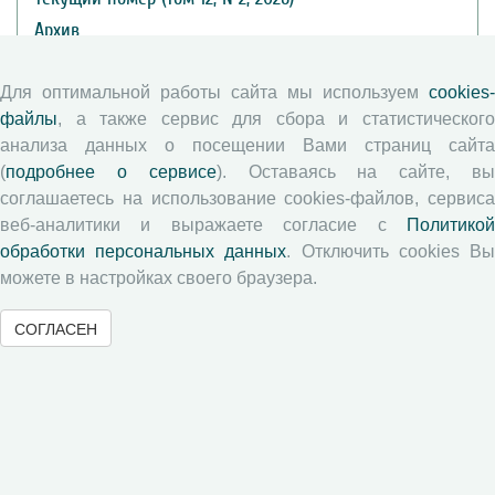
Архив
Рубрики
Авторы
Для оптимальной работы сайта мы используем
cookies-
файлы
, а также сервис для сбора и статистического
Статьи
анализа данных о посещении Вами страниц сайта
Подборка статей
(
подробнее о сервисе
). Оставаясь на сайте, в
соглашаетесь на использование cookies-файлов, сервиса
Авторам
веб-аналитики и выражаете согласие с
Политикой
обработки персональных данных
. Отключить cookies В
Правила для авторов
можете в настройках своего браузера.
Типовой лицензионный договор
СОГЛАСЕН
Публикационная этика
Согласие на обработку персональных данных
Авторские права
Рецензентам