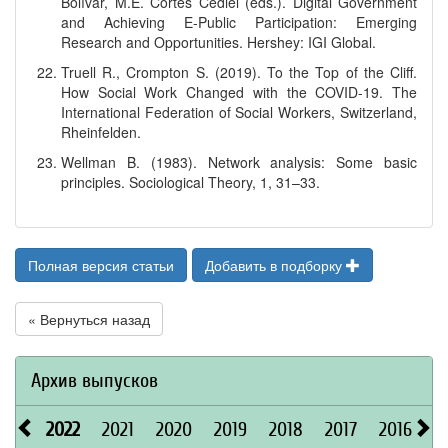
Bolívar, M.E. Cortés Cediel (eds.). Digital Government
and Achieving E-Public Participation: Emerging
Research and Opportunities. Hershey: IGI Global.
Truell R., Crompton S. (2019). To the Top of the Cliff.
How Social Work Changed with the COVID-19. The
International Federation of Social Workers, Switzerland,
Rheinfelden.
Wellman B. (1983). Network analysis: Some basic
principles. Sociological Theory, 1, 31–33.
Полная версия статьи
Добавить в подборку
« Вернуться назад
Архив выпусков
2022
2021
2020
2019
2018
2017
2016
2