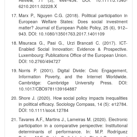
Review, 71 (3), 444–454. DOI: 10.1111/J.1540-
6210.2011.02228.X
Marx P., Nguyen C.G. (2018). Political participation in
European Welfare States: Does social investment
matter? Journal of European Public Policy, 25 (6), 912–
943. DOI: 10.1080/13501763.2017.1401109
Misuraca G., Pasi G., Urzi Brancati C. (2017). ICT-
Enabled Social Innovation: Evidence & Prospective.
Luxembourg: Publications Office of the European Union.
DOI: 10.2760/494727
Norris P. (2001). Digital Divide: Civic Engagement,
Information Poverty, and the Internet Worldwide.
Cambridge: Cambridge University Press. DOI:
10.1017/CBO9781139164887
Shore J. (2020). How social policy impacts inequalities
in political efficacy. Sociology Compass, 14 (5): e12784.
DOI: 10.1111/soc4.12784
Tavares A.F., Martins J., Lameiras M. (2020). Electronic
participation in a comparative perspective: Institutional
determinants of performance. In: M.P. Rodríguez