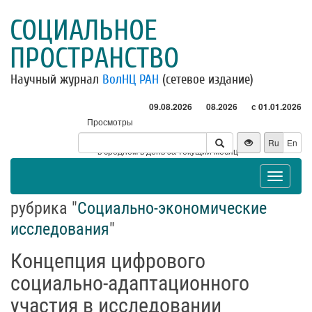
СОЦИАЛЬНОЕ
ПРОСТРАНСТВО
Научный журнал
ВолНЦ РАН
(сетевое издание)
09.08.2026
08.2026
с 01.01.2026
Просмотры
Посетители
Ru
En
* - в среднем в день за текущий месяц
Toggle
navigat
рубрика "
Социально-экономические
исследования
"
Концепция цифрового
социально-адаптационного
участия в исследовании