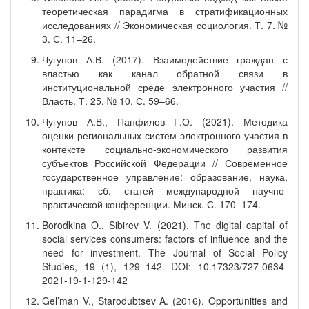
теоретическая парадигма в стратификационных
исследованиях // Экономическая социология. Т. 7. №
3. С. 11–26.
Чугунов А.В. (2017). Взаимодействие граждан с
властью как канал обратной связи в
институциональной среде электронного участия //
Власть. Т. 25. № 10. С. 59–66.
Чугунов А.В., Панфилов Г.О. (2021). Методика
оценки региональных систем электронного участия в
контексте социально-экономического развития
субъектов Российской Федерации // Современное
государственное управление: образование, наука,
практика: сб. статей международной научно-
практической конференции. Минск. С. 170–174.
Borodkina O., Sibirev V. (2021). The digital capital of
social services consumers: factors of influence and the
need for investment. The Journal of Social Policy
Studies, 19 (1), 129–142. DOI: 10.17323/727-0634-
2021-19-1-129-142
Gel’man V., Starodubtsev A. (2016). Opportunities and