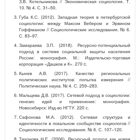
З.В. Котельникова // Экономическая социология. Т.
10. № 4. С. 31–50.
Губа К.С. (2012). Западная теория в петербургской
социологии: между Максом Вебером и Эрвином
Гоффманом // Социологические исследования. № 6.
С. 83–97.
Замараева З.П. (2018). Ресурсно-потенциальный
подход в системе социальной защиты населения
России: монография. М.: Издательско-торговая
корпорация «Дашков и К». 270 c.
Кынев А.В. (2017). Качество региональных
политических институтов: попытка измерения //
Политическая наука. № 4. С. 259–283.
Мальцева Д.В. (2017). Сетевой подход в социологии:
генезис идей и применение: монография.
Новосибирск: Изд-во НГТУ. 220 с.
Сафонова М.А. (2012). Сетевая структура и
идентичности в локальном сообществе социологов //
Социологические исследования. № 6. С. 107–120.
Тихонова Н.Е. (2006). Ресурсный подход как новая