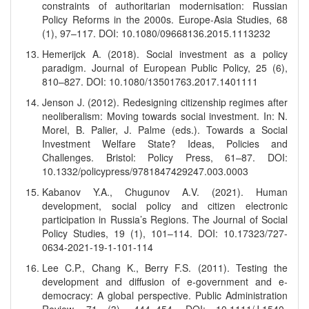
constraints of authoritarian modernisation: Russian
Policy Reforms in the 2000s. Europe-Asia Studies, 68
(1), 97–117. DOI: 10.1080/09668136.2015.1113232
Hemerijck A. (2018). Social investment as a policy
paradigm. Journal of European Public Policy, 25 (6),
810–827. DOI: 10.1080/13501763.2017.1401111
Jenson J. (2012). Redesigning citizenship regimes after
neoliberalism: Moving towards social investment. In: N.
Morel, B. Palier, J. Palme (eds.). Towards a Social
Investment Welfare State? Ideas, Policies and
Challenges. Bristol: Policy Press, 61–87. DOI:
10.1332/policypress/9781847429247.003.0003
Kabanov Y.A., Chugunov A.V. (2021). Human
development, social policy and citizen electronic
participation in Russia’s Regions. The Journal of Social
Policy Studies, 19 (1), 101–114. DOI: 10.17323/727-
0634-2021-19-1-101-114
Lee C.P., Chang K., Berry F.S. (2011). Testing the
development and diffusion of e‐government and e‐
democracy: A global perspective. Public Administration