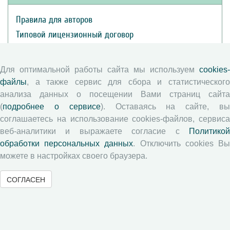
Правила для авторов
Типовой лицензионный договор
Публикационная этика
Согласие на обработку персональных данных
Для оптимальной работы сайта мы используем
cookies-
Авторские права
файлы
, а также сервис для сбора и статистического
анализа данных о посещении Вами страниц сайта
Рецензентам
(
подробнее о сервисе
). Оставаясь на сайте, в
соглашаетесь на использование cookies-файлов, сервиса
веб-аналитики и выражаете согласие с
Политикой
Памятка рецензенту
обработки персональных данных
. Отключить cookies В
Положение о рецензировании
можете в настройках своего браузера.
Форма рецензии
СОГЛАСЕН
Журналы ВолНЦ РАН