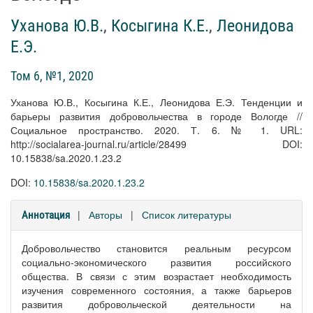
Уханова Ю.В.
,
Косыгина К.Е.
,
Леонидова
Е.Э.
Том 6, №1, 2020
Уханова Ю.В., Косыгина К.Е., Леонидова Е.Э. Тенденции и
барьеры развития добровольчества в городе Вологде //
Социальное пространство. 2020. Т. 6. № 1. URL:
http://socialarea-journal.ru/article/28499 DOI:
10.15838/sa.2020.1.23.2
DOI:
10.15838/sa.2020.1.23.2
|
Авторы
|
Список литературы
Аннотация
Добровольчество становится реальным ресурсом
социально-экономического развития российского
общества. В связи с этим возрастает необходимость
изучения современного состояния, а также барьеров
развития добровольческой деятельности на