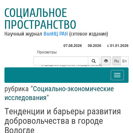
СОЦИАЛЬНОЕ
ПРОСТРАНСТВО
Научный журнал
ВолНЦ РАН
(сетевое издание)
07.08.2026
08.2026
с 01.01.2026
Просмотры
Посетители
Ru
En
* - в среднем в день за текущий месяц
Toggle
navigat
рубрика "
Социально-экономические
исследования
"
Тенденции и барьеры развития
добровольчества в городе
Вологде